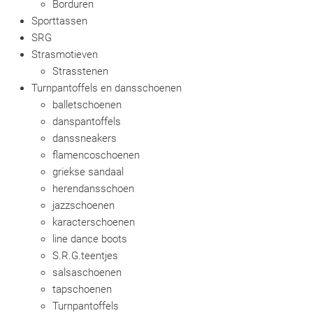
Borduren
Sporttassen
SRG
Strasmotieven
Strasstenen
Turnpantoffels en dansschoenen
balletschoenen
danspantoffels
danssneakers
flamencoschoenen
griekse sandaal
herendansschoen
jazzschoenen
karacterschoenen
line dance boots
S.R.G.teentjes
salsaschoenen
tapschoenen
Turnpantoffels