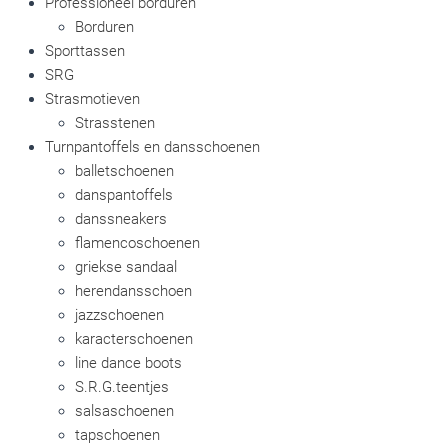
Professioneel borduren
Borduren
Sporttassen
SRG
Strasmotieven
Strasstenen
Turnpantoffels en dansschoenen
balletschoenen
danspantoffels
danssneakers
flamencoschoenen
griekse sandaal
herendansschoen
jazzschoenen
karacterschoenen
line dance boots
S.R.G.teentjes
salsaschoenen
tapschoenen