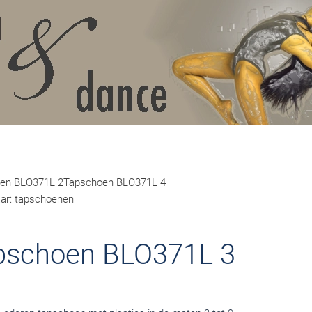
en BLO371L 2
Tapschoen BLO371L 4
aar: tapschoenen
pschoen BLO371L 3