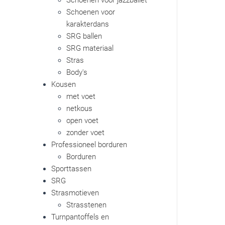
Schoenen voor jazzballet
Schoenen voor
karakterdans
SRG ballen
SRG materiaal
Stras
Body's
Kousen
met voet
netkous
open voet
zonder voet
Professioneel borduren
Borduren
Sporttassen
SRG
Strasmotieven
Strasstenen
Turnpantoffels en