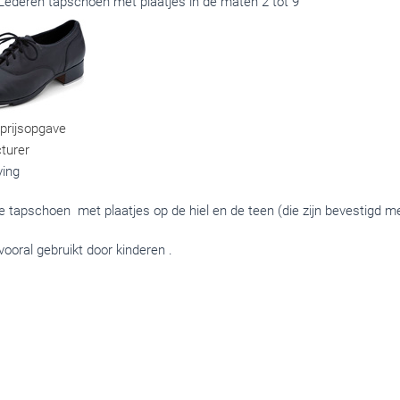
 Lederen tapschoen met plaatjes in de maten 2 tot 9
 prijsopgave
turer
ving
e tapschoen met plaatjes op de hiel en de teen (die zijn bevestigd m
ooral gebruikt door kinderen .