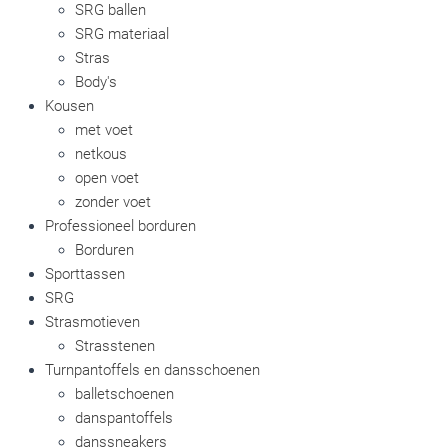
SRG ballen
SRG materiaal
Stras
Body's
Kousen
met voet
netkous
open voet
zonder voet
Professioneel borduren
Borduren
Sporttassen
SRG
Strasmotieven
Strasstenen
Turnpantoffels en dansschoenen
balletschoenen
danspantoffels
danssneakers